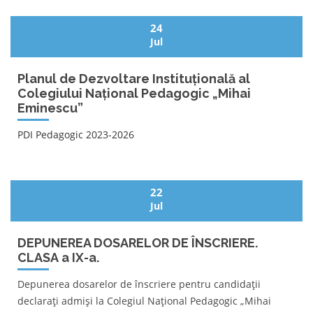
24
Jul
Planul de Dezvoltare Instituțională al
Colegiului Național Pedagogic „Mihai
Eminescu”
PDI Pedagogic 2023-2026
22
Jul
DEPUNEREA DOSARELOR DE ÎNSCRIERE.
CLASA a IX-a.
Depunerea dosarelor de înscriere pentru candidații
declarați admiși la Colegiul Național Pedagogic „Mihai