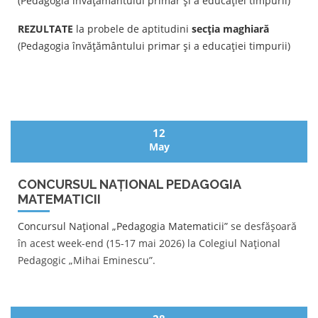
(Pedagogia învățământului primar și a educației timpurii)
REZULTATE
la probele de aptitudini
secția maghiară
(Pedagogia învățământului primar și a educației timpurii)
12
May
CONCURSUL NAȚIONAL PEDAGOGIA
MATEMATICII
Concursul Național „Pedagogia Matematicii”
se desfășoară
în acest week-end (15-17 mai 2026) la Colegiul Național
Pedagogic „Mihai Eminescu”.