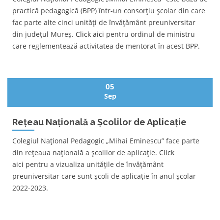
practică pedagogică (BPP) într-un consorțiu școlar din care
fac parte alte cinci unități de învățământ preuniversitar
din județul Mureș.
Click aici
pentru ordinul de ministru
care reglementează activitatea de mentorat în acest BPP.
05
Sep
Rețeau Națională a Școlilor de Aplicație
Colegiul Național Pedagogic „Mihai Eminescu” face parte
din rețeaua națională a școlilor de aplicație.
Click
aici
pentru a vizualiza unitățile de învățământ
preuniversitar care sunt școli de aplicație în anul școlar
2022-2023.