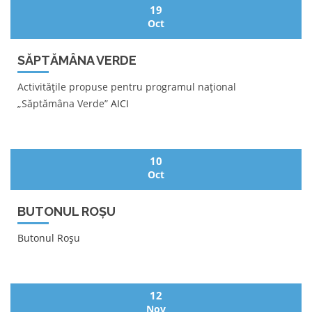
19
Oct
SĂPTĂMÂNA VERDE
Activitățile propuse pentru programul național
„Săptămâna Verde”
AICI
10
Oct
BUTONUL ROȘU
Butonul Roșu
12
Nov