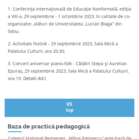
1. Conferința Internațională de Educație Nonformală, ediția
a VIII-a, 29 septembrie - 1 octombrie 2023, în calitate de co-
organizator, alături de Universitatea „Lucian Blaga” din
Sibiu;
2. Activitate festivă - 29 septembrie 2023, Sala Mică a
Palatului Culturii, ora 20,30;
3. Concert aniversar piano-folk - Cătălin Stepa și Aurelian
Epuraș, 29 septembrie 2023, Sala Mică a Palatului Culturii,
ora 19.
Detalii AICI
05
Sep
Baza de practică pedagogică
Colegiul Național Pedagogic „Mihai Eminescu” este bază de