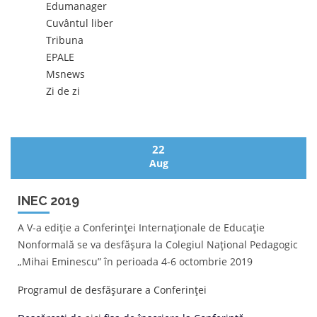
Edumanager
Cuvântul liber
Tribuna
EPALE
Msnews
Zi de zi
22
Aug
INEC 2019
A V-a ediție a Conferinței Internaționale de Educație
Nonformală se va desfășura la Colegiul Național Pedagogic
„Mihai Eminescu” în perioada 4-6 octombrie 2019
Programul de desfășurare a Conferinței