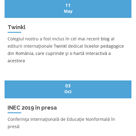
11
May
Twinkl
Colegiul nostru a fost inclus în cel mai recent
blog
al
editurii internaționale
Twinkl
dedicat
liceelor pedagogice
din România, care cuprinde și o hartă interactivă a
acestora
03
Oct
INEC 2019 în presa
Conferința Internațională de Educație Nonformală în
presă: