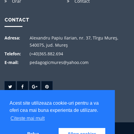
Orar
Contact
CONTACT
Adresa:
Alexandru Papiu Ilarian, nr. 37, Tîrgu Mureş,
540075, jud. Mureş
Telefon:
(+40)365.882.694
E-mail:
pedagogicmures@yahoo.com
Acest site utilizeaza cookie-uri pentru a va
oferi cea mai buna experienta de utilizare.
Citeste mai mult
© 2026 Colegiul National Pedagogic "Mihai Eminescu"
Refuz
Allow cookies