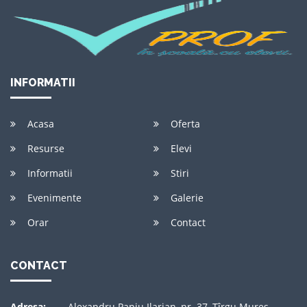
INFORMATII
Acasa
Oferta
Resurse
Elevi
Informatii
Stiri
Evenimente
Galerie
Orar
Contact
CONTACT
Adresa:
Alexandru Papiu Ilarian, nr. 37, Tîrgu Mureş,